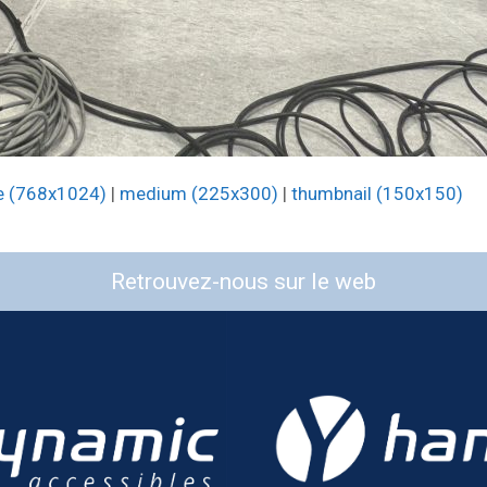
e (768x1024)
|
medium (225x300)
|
thumbnail (150x150)
Retrouvez-nous sur le web