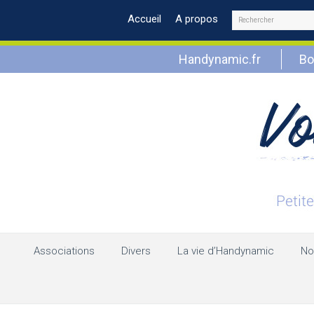
Rechercher
Accueil
A propos
Handynamic.fr
Bo
Associations
Divers
La vie d’Handynamic
No