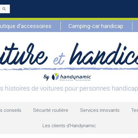
Envoyer
utique d'accessoires
Camping-car handicap
s conseils
Sécurité routière
Services innovants
Tes
Les clients d’Handynamic