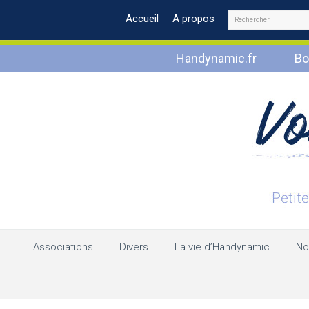
Rechercher
Accueil
A propos
Handynamic.fr
Bo
Associations
Divers
La vie d’Handynamic
No