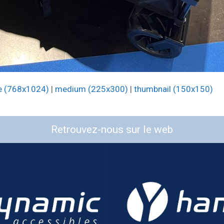
e (768x1024)
|
medium (225x300)
|
thumbnail (150x150)
Retrouvez-nous sur le web