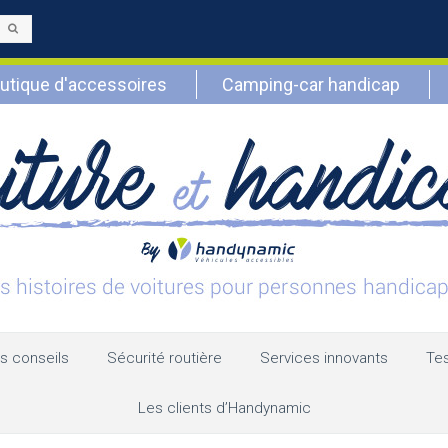
Envoyer
utique d'accessoires
Camping-car handicap
s conseils
Sécurité routière
Services innovants
Tes
Les clients d’Handynamic