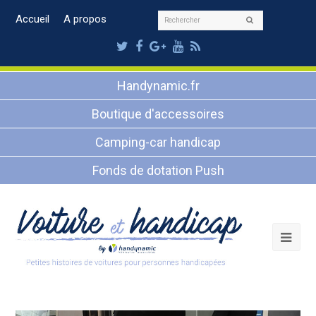
Rechercher
Accueil
A propos
Envoyer
Twitter
Facebook
Google
Youtube
RSS
Plus
Handynamic.fr
Boutique d'accessoires
Camping-car handicap
Fonds de dotation Push