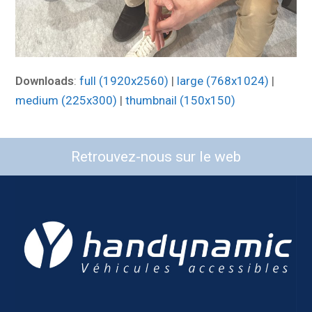
Downloads
:
full (1920x2560)
|
large (768x1024)
|
medium (225x300)
|
thumbnail (150x150)
Retrouvez-nous sur le web