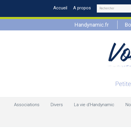
Rechercher
Accueil
A propos
Handynamic.fr
Bo
Associations
Divers
La vie d’Handynamic
No