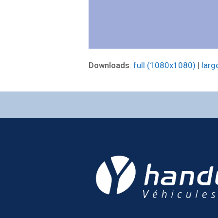
Downloads
:
full (1080x1080)
|
larg