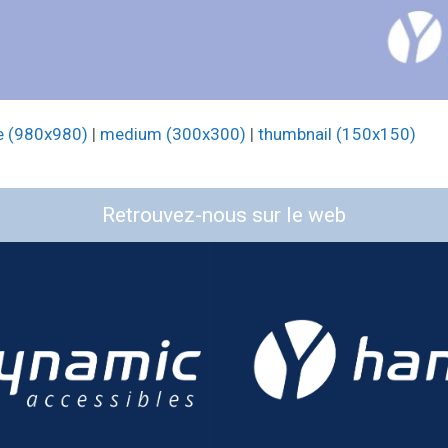
e (980x980)
|
medium (300x300)
|
thumbnail (150x150)
Retrouvez-nous sur le web