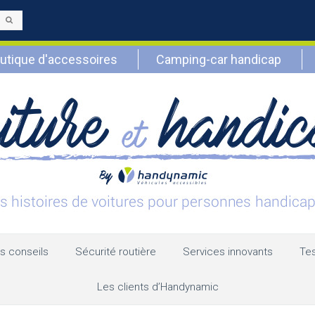
Envoyer
utique d'accessoires
Camping-car handicap
s conseils
Sécurité routière
Services innovants
Tes
Les clients d’Handynamic