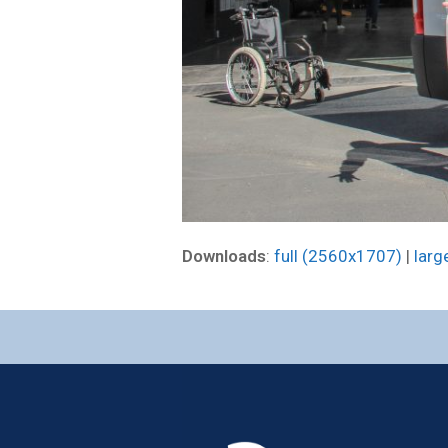
Downloads
:
full (2560x1707)
|
larg