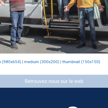
e (980x654)
|
medium (300x200)
|
thumbnail (150x150)
Retrouvez-nous sur le web