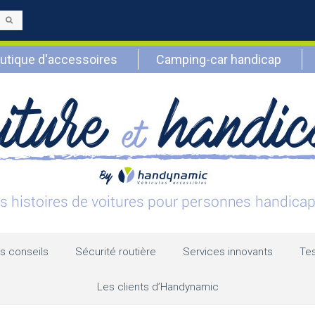
Envoyer
utique d'accessoires
Camping-car handicap
s conseils
Sécurité routière
Services innovants
Tes
Les clients d’Handynamic