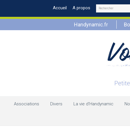
Rechercher
Accueil
A propos
Handynamic.fr
Bo
Associations
Divers
La vie d’Handynamic
No