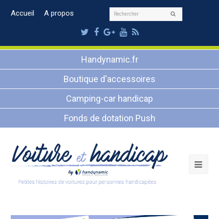
Rechercher
Accueil
A propos
Envoyer
Twitter
Facebook
Google
Youtube
RSS
Plus
Handynamic.fr
Boutique d'accessoires
Camping-car handicap
Fonds de dotation Push