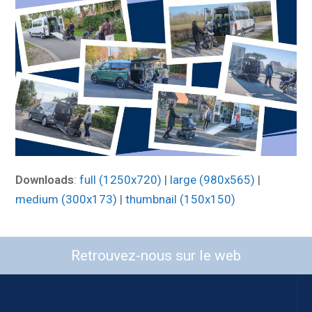
Downloads
:
full (1250x720)
|
large (980x565)
|
medium (300x173)
|
thumbnail (150x150)
Retrouvez-nous sur le web