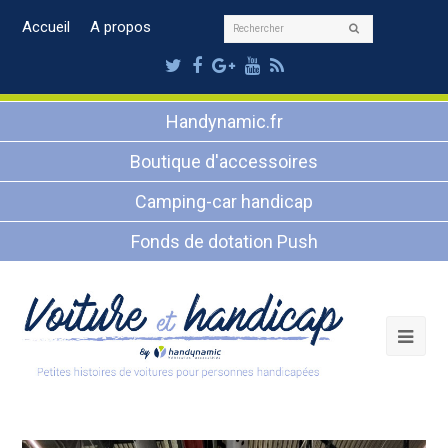
Rechercher
Accueil
A propos
Envoyer
Twitter
Facebook
Google
Youtube
RSS
Plus
Handynamic.fr
Boutique d'accessoires
Camping-car handicap
Fonds de dotation Push