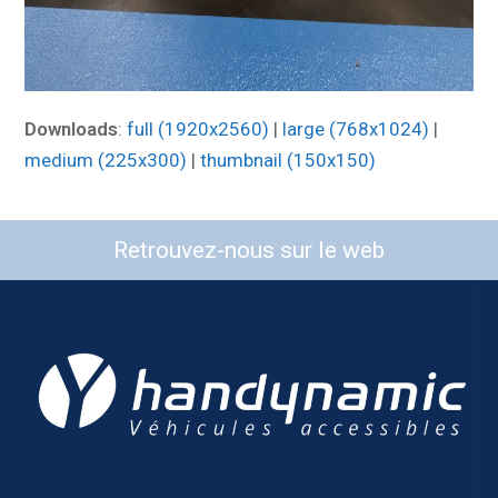
Downloads
:
full (1920x2560)
|
large (768x1024)
|
medium (225x300)
|
thumbnail (150x150)
Retrouvez-nous sur le web