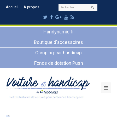
Rechercher
Accueil
A propos
Envoyer
Twitter
Facebook
Google
Youtube
RSS
Plus
Handynamic.fr
Boutique d'accessoires
Camping-car handicap
Fonds de dotation Push