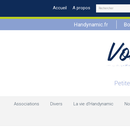
Rechercher
Accueil
A propos
Handynamic.fr
Bo
Associations
Divers
La vie d’Handynamic
No