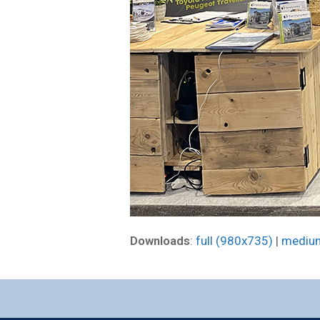
Downloads
:
full (980x735)
|
mediu