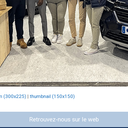
m (300x225)
|
thumbnail (150x150)
Retrouvez-nous sur le web