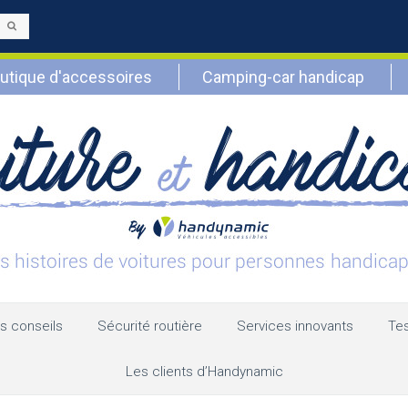
Envoyer
utique d'accessoires
Camping-car handicap
s conseils
Sécurité routière
Services innovants
Tes
Les clients d’Handynamic