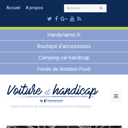
Rechercher
Accueil
A propos
Envoyer
Twitter
Facebook
Google
Youtube
RSS
Plus
Handynamic.fr
Boutique d'accessoires
Camping-car handicap
Fonds de dotation Push