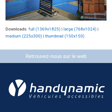
Downloads
:
full (1369x1825)
|
large (768x1024)
|
medium (225x300)
|
thumbnail (150x150)
Retrouvez-nous sur le web