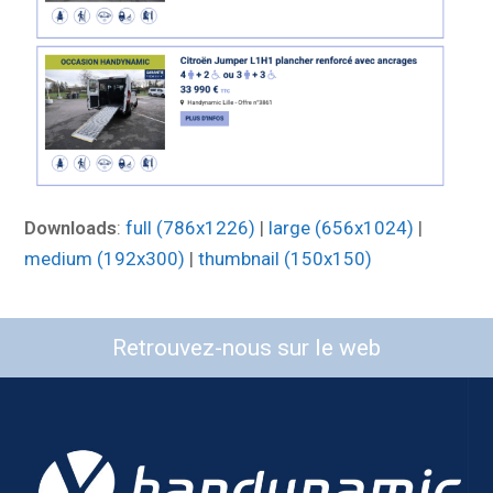
Downloads
:
full (786x1226)
|
large (656x1024)
|
medium (192x300)
|
thumbnail (150x150)
Retrouvez-nous sur le web