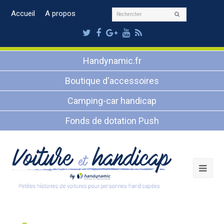
Rechercher
Accueil
A propos
Envoyer
Twitter
Facebook
Google
Youtube
RSS
Plus
Handynamic.fr
Boutique d'accessoires
Camping-car handicap
Fonds de dotation Push