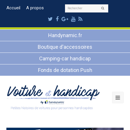
Rechercher
Accueil
A propos
Envoyer
Twitter
Facebook
Google
Youtube
RSS
Plus
Handynamic.fr
Boutique d'accessoires
Camping-car handicap
Fonds de dotation Push