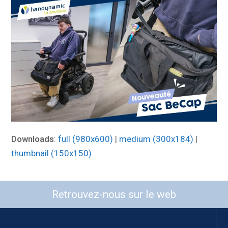
Downloads
:
full (980x600)
|
medium (300x184)
|
thumbnail (150x150)
Retrouvez-nous sur le web