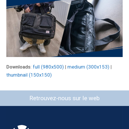
Downloads
:
full (980x500)
|
medium (300x153)
|
thumbnail (150x150)
Retrouvez-nous sur le web