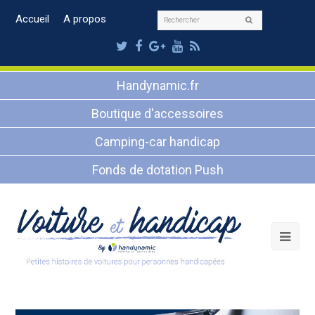
Rechercher
Accueil
A propos
Envoyer
Twitter
Facebook
Google
Youtube
RSS
Plus
Handynamic.fr
Boutique d'accessoires
Camping-car handicap
Fonds de dotation Push