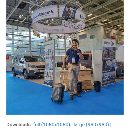
Downloads
:
full (1080x1080)
|
large (980x980)
|