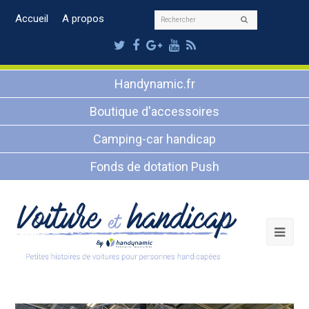
Rechercher
Accueil
A propos
Envoyer
Twitter
Facebook
Google
Youtube
RSS
Plus
Handynamic.fr
Boutique d'accessoires
Camping-car handicap
Fonds de dotation Push