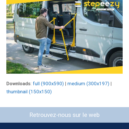
Downloads
:
full (900x590)
|
medium (300x197)
|
thumbnail (150x150)
Retrouvez-nous sur le web