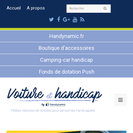
Rechercher
Accueil
A propos
Envoyer
Twitter
Facebook
Google
Youtube
RSS
Plus
Handynamic.fr
Boutique d'accessoires
Camping-car handicap
Fonds de dotation Push