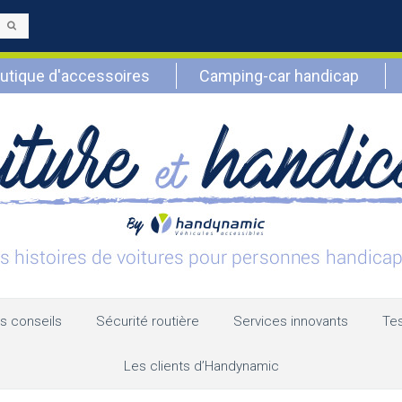
Envoyer
utique d'accessoires
Camping-car handicap
s conseils
Sécurité routière
Services innovants
Tes
Les clients d’Handynamic