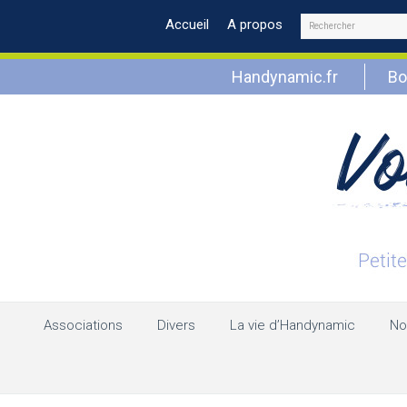
Rechercher
Accueil
A propos
Handynamic.fr
Bo
Associations
Divers
La vie d’Handynamic
No