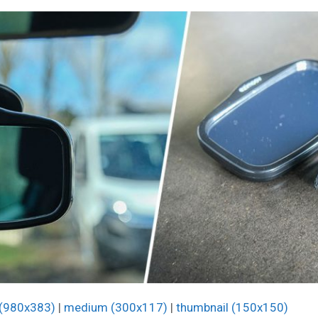
 (980x383)
|
medium (300x117)
|
thumbnail (150x150)