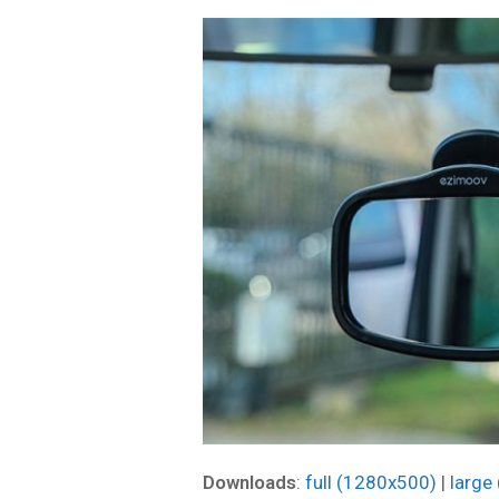
Downloads
:
full (1280x500)
|
large