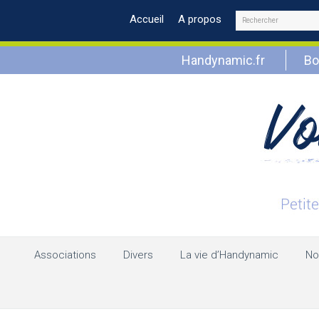
Rechercher
Accueil
A propos
Handynamic.fr
Bo
Associations
Divers
La vie d’Handynamic
No