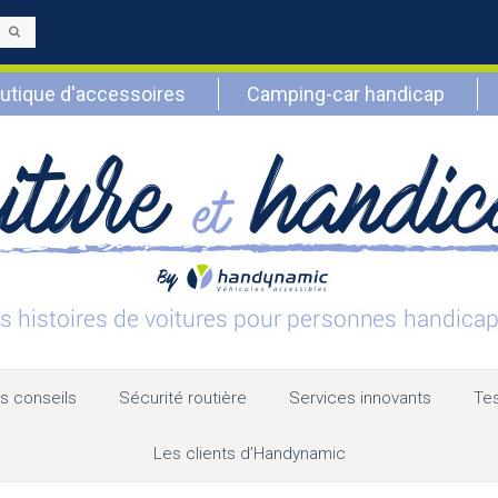
Envoyer
utique d'accessoires
Camping-car handicap
s conseils
Sécurité routière
Services innovants
Tes
Les clients d’Handynamic