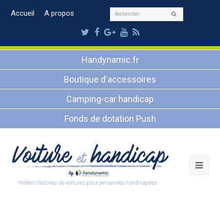
Rechercher
Accueil
A propos
Envoyer
Twitter
Facebook
Google
Youtube
RSS
Plus
Handynamic.fr
Boutique d'accessoires
Camping-car handicap
Fonds de dotation Push