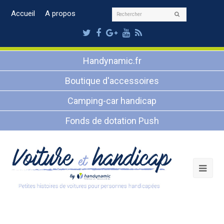
Rechercher
Accueil
A propos
Envoyer
Twitter
Facebook
Google
Youtube
RSS
Plus
Handynamic.fr
Boutique d'accessoires
Camping-car handicap
Fonds de dotation Push