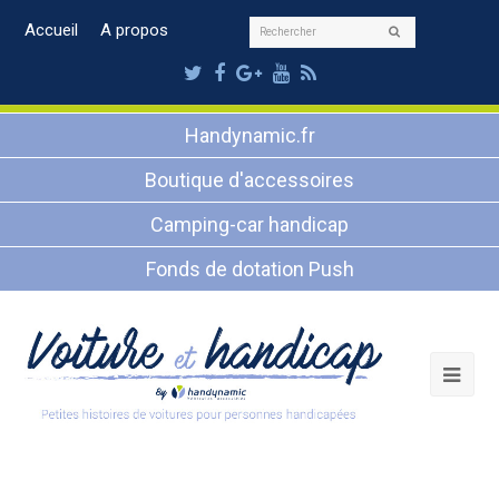
Rechercher
Accueil
A propos
Envoyer
Twitter
Facebook
Google
Youtube
RSS
Plus
Handynamic.fr
Boutique d'accessoires
Camping-car handicap
Fonds de dotation Push