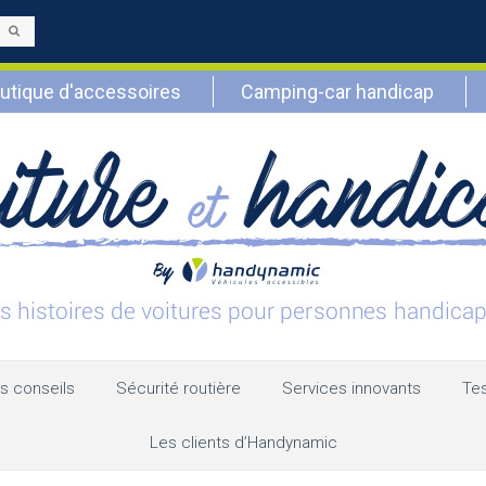
Envoyer
utique d'accessoires
Camping-car handicap
s conseils
Sécurité routière
Services innovants
Tes
Les clients d’Handynamic