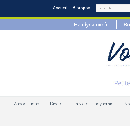
Rechercher
Accueil
A propos
Handynamic.fr
Bo
Associations
Divers
La vie d’Handynamic
No