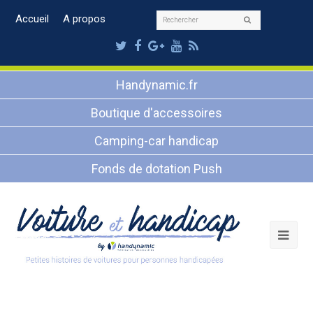
Rechercher
Accueil
A propos
Envoyer
Twitter
Facebook
Google
Youtube
RSS
Plus
Handynamic.fr
Boutique d'accessoires
Camping-car handicap
Fonds de dotation Push