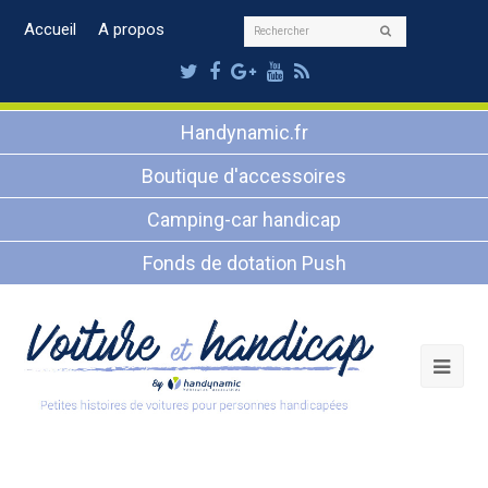
Rechercher
Accueil
A propos
Envoyer
Twitter
Facebook
Google
Youtube
RSS
Plus
Handynamic.fr
Boutique d'accessoires
Camping-car handicap
Fonds de dotation Push