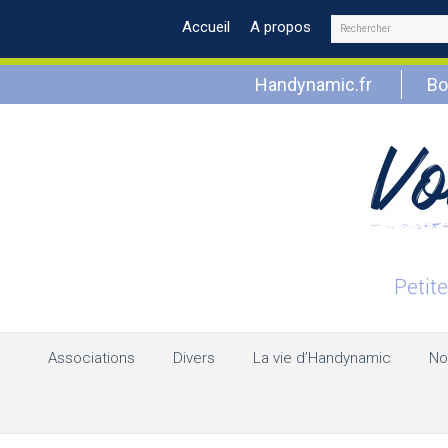
Rechercher
Accueil
A propos
Handynamic.fr
Bo
Associations
Divers
La vie d’Handynamic
No