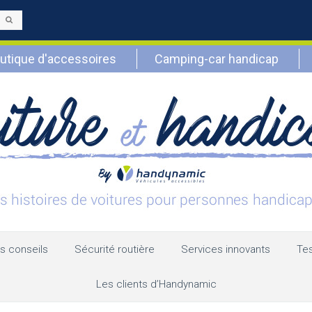
Envoyer
utique d'accessoires
Camping-car handicap
s conseils
Sécurité routière
Services innovants
Tes
Les clients d’Handynamic