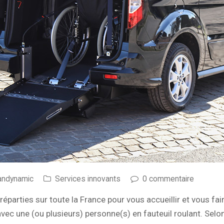
andynamic
Services innovants
0 commentaire
parties sur toute la France pour vous accueillir et vous fa
c une (ou plusieurs) personne(s) en fauteuil roulant. Selon