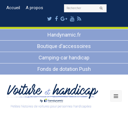
Rechercher
Accueil
A propos
Envoyer
Twitter
Facebook
Google
Youtube
RSS
Plus
Handynamic.fr
Boutique d'accessoires
Camping-car handicap
Fonds de dotation Push