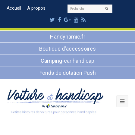
Rechercher
Accueil
A propos
Envoyer
Twitter
Facebook
Google
Youtube
RSS
Plus
Handynamic.fr
Boutique d'accessoires
Camping-car handicap
Fonds de dotation Push