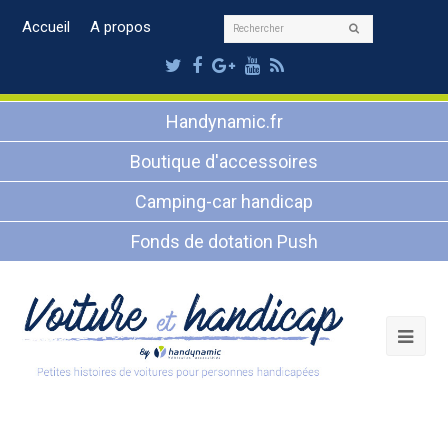
Rechercher
Accueil
A propos
Envoyer
Twitter
Facebook
Google
Youtube
RSS
Plus
Handynamic.fr
Boutique d'accessoires
Camping-car handicap
Fonds de dotation Push