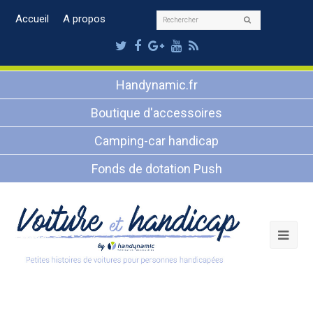
Rechercher
Accueil
A propos
Envoyer
Twitter
Facebook
Google
Youtube
RSS
Plus
Handynamic.fr
Boutique d'accessoires
Camping-car handicap
Fonds de dotation Push