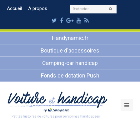
Rechercher
Accueil
A propos
Envoyer
Twitter
Facebook
Google
Youtube
RSS
Plus
Handynamic.fr
Boutique d'accessoires
Camping-car handicap
Fonds de dotation Push