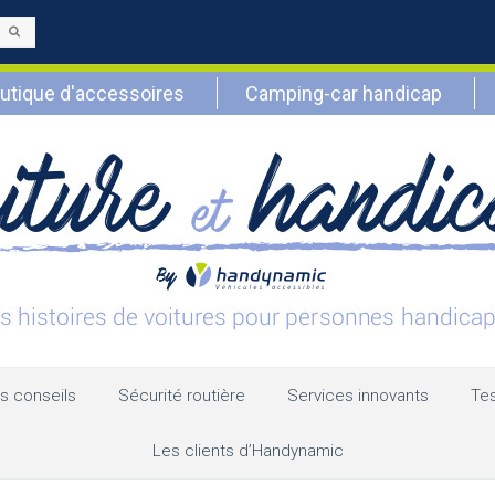
Envoyer
utique d'accessoires
Camping-car handicap
s conseils
Sécurité routière
Services innovants
Tes
Les clients d’Handynamic