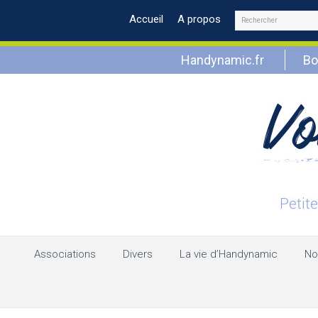
Rechercher
Accueil
A propos
Handynamic.fr
Bo
Associations
Divers
La vie d’Handynamic
No