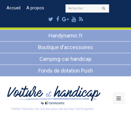
Rechercher
Accueil
A propos
Envoyer
Twitter
Facebook
Google
Youtube
RSS
Plus
Handynamic.fr
Boutique d'accessoires
Camping-car handicap
Fonds de dotation Push