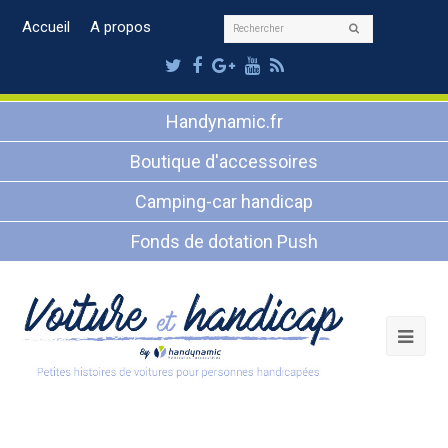
Rechercher
Accueil
A propos
Envoyer
Twitter
Facebook
Google
Youtube
RSS
Plus
Handynamic.fr
Boutique d'accessoires
Camping-car handicap
Fonds de dotation Push