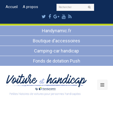
Rechercher
Accueil
A propos
Envoyer
Twitter
Facebook
Google
Youtube
RSS
Plus
Handynamic.fr
Boutique d'accessoires
Camping-car handicap
Fonds de dotation Push