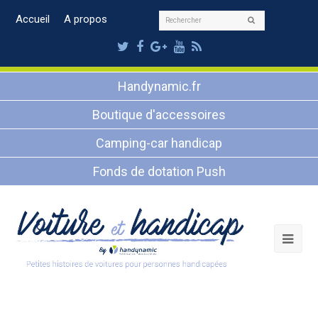
Rechercher
Accueil
A propos
Envoyer
Twitter
Facebook
Google
Youtube
RSS
Plus
Handynamic.fr
Boutique d'accessoires
Camping-car handicap
Fonds de dotation Push