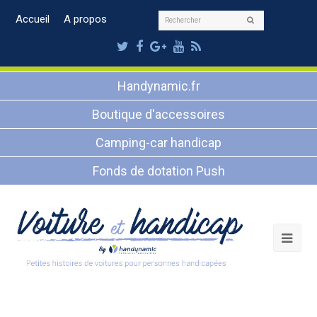
Rechercher
Accueil
A propos
Envoyer
Twitter
Facebook
Google
Youtube
RSS
Plus
Handynamic.fr
Boutique d'accessoires
Camping-car handicap
Fonds de dotation Push