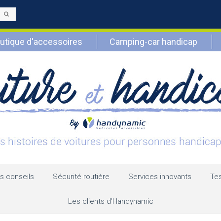
Envoyer
utique d'accessoires
Camping-car handicap
s conseils
Sécurité routière
Services innovants
Tes
Les clients d’Handynamic