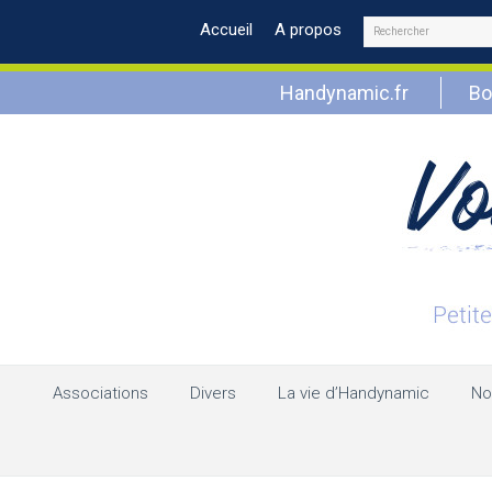
Rechercher
Accueil
A propos
Handynamic.fr
Bo
Associations
Divers
La vie d’Handynamic
No