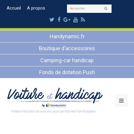
Rechercher
Accueil
A propos
Envoyer
Twitter
Facebook
Google
Youtube
RSS
Plus
Handynamic.fr
Boutique d'accessoires
Camping-car handicap
Fonds de dotation Push