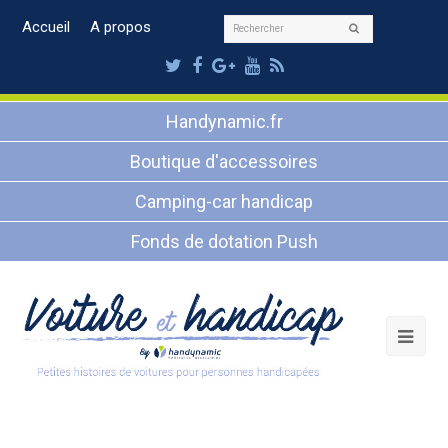
Rechercher
Accueil
A propos
Envoyer
Twitter
Facebook
Google
Youtube
RSS
Plus
Handynamic.fr
Boutique d'accessoires
Camping-car handicap
Fonds de dotation Push