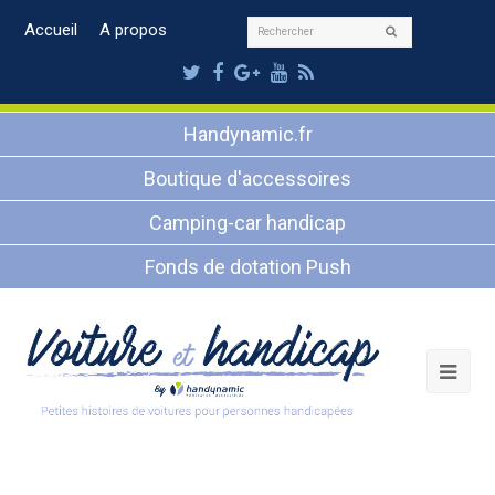
Rechercher
Accueil
A propos
Envoyer
Twitter
Facebook
Google
Youtube
RSS
Plus
Handynamic.fr
Boutique d'accessoires
Camping-car handicap
Fonds de dotation Push