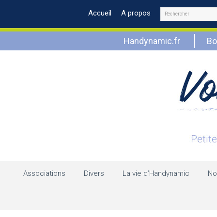
Rechercher
Accueil
A propos
Handynamic.fr
Bo
Associations
Divers
La vie d’Handynamic
No