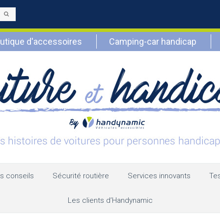
Envoyer
utique d'accessoires
Camping-car handicap
s conseils
Sécurité routière
Services innovants
Tes
Les clients d’Handynamic