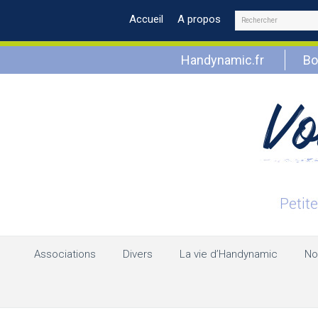
Rechercher
Accueil
A propos
Handynamic.fr
Bo
Associations
Divers
La vie d’Handynamic
No