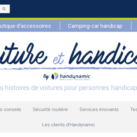
Envoyer
utique d'accessoires
Camping-car handicap
s conseils
Sécurité routière
Services innovants
Tes
Les clients d’Handynamic