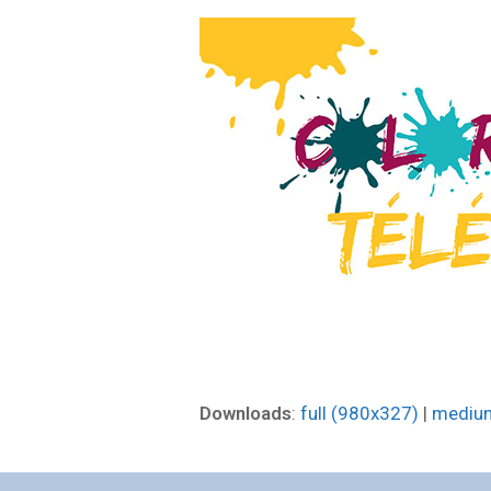
Downloads
:
full (980x327)
|
mediu