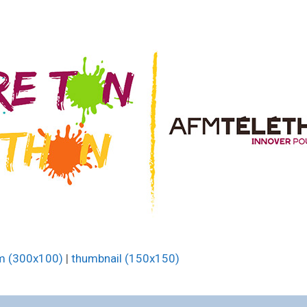
m (300x100)
|
thumbnail (150x150)