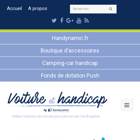
Rechercher
Accueil
A propos
Envoyer
Twitter
Facebook
Google
Youtube
RSS
Plus
Handynamic.fr
Boutique d'accessoires
Camping-car handicap
Fonds de dotation Push