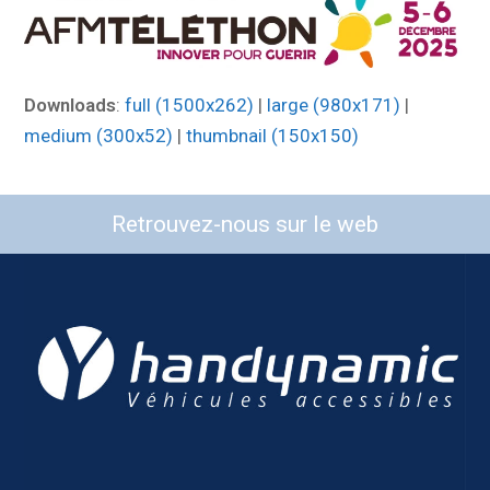
Downloads
:
full (1500x262)
|
large (980x171)
|
medium (300x52)
|
thumbnail (150x150)
Retrouvez-nous sur le web