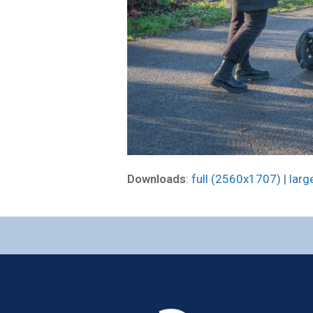
Downloads
:
full (2560x1707)
|
larg