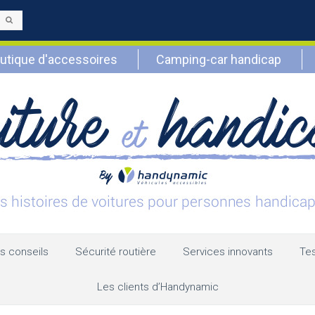
Envoyer
utique d'accessoires
Camping-car handicap
s conseils
Sécurité routière
Services innovants
Tes
Les clients d’Handynamic