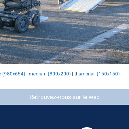
e (980x654)
|
medium (300x200)
|
thumbnail (150x150)
Retrouvez-nous sur le web