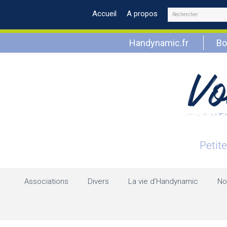
Rechercher
Accueil
A propos
Handynamic.fr
Bo
Associations
Divers
La vie d’Handynamic
No