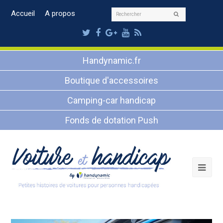
Rechercher
Accueil
A propos
Envoyer
Twitter
Facebook
Google
Youtube
RSS
Plus
Handynamic.fr
Boutique d'accessoires
Camping-car handicap
Fonds de dotation Push