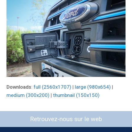
Downloads
:
full (2560x1707)
|
large (980x654)
|
medium (300x200)
|
thumbnail (150x150)
Retrouvez-nous sur le web