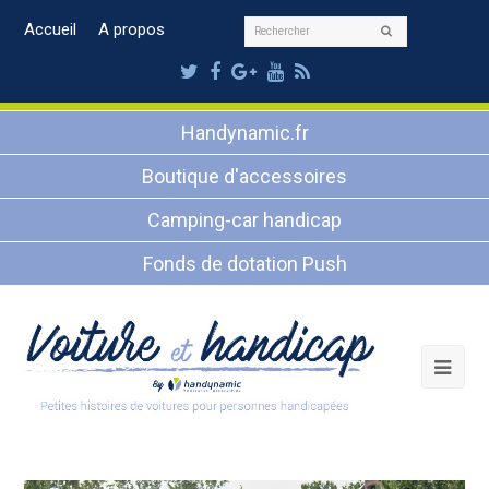
Rechercher
Accueil
A propos
Envoyer
Twitter
Facebook
Google
Youtube
RSS
Plus
Handynamic.fr
Boutique d'accessoires
Camping-car handicap
Fonds de dotation Push