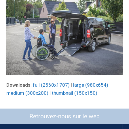
Downloads
:
full (2560x1707)
|
large (980x654)
|
medium (300x200)
|
thumbnail (150x150)
Retrouvez-nous sur le web