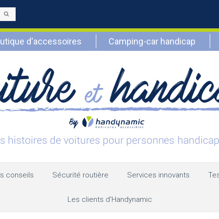
Envoyer
utique d'accessoires
Camping-car handicap
s conseils
Sécurité routière
Services innovants
Tes
Les clients d’Handynamic