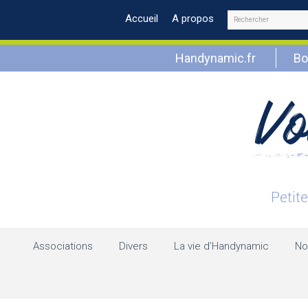
Rechercher
Accueil
A propos
Handynamic.fr
Bo
Associations
Divers
La vie d’Handynamic
No