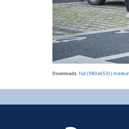
Downloads
:
full (980x653)
|
mediu