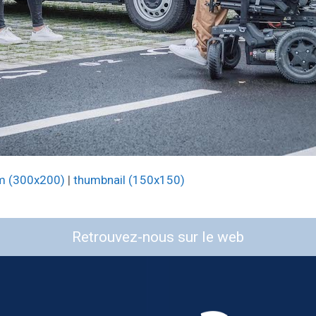
m (300x200)
|
thumbnail (150x150)
Retrouvez-nous sur le web