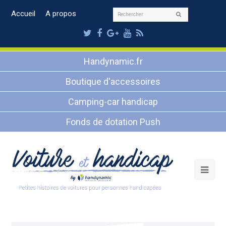
Rechercher
Accueil
A propos
Envoyer
Twitter
Facebook
Google
Youtube
RSS
Plus
Handynamic.fr
Boutique d'accessoires
Camping-car handicap
Fonds de dotation Push