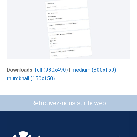
Downloads
:
full (980x490)
|
medium (300x150)
|
thumbnail (150x150)
Retrouvez-nous sur le web