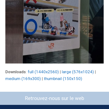
Downloads
:
full (1440x2560)
|
large (576x1024)
|
medium (169x300)
|
thumbnail (150x150)
Retrouvez-nous sur le web