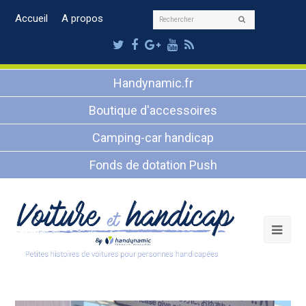
Rechercher
Accueil
A propos
Envoyer
Twitter
Facebook
Google
Youtube
RSS
Plus
Handynamic.fr
Boutique d'accessoires
Camping-car handicap
Fonds de dotation Push