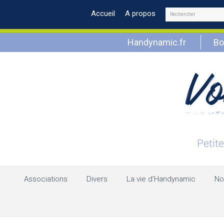
Rechercher
Accueil
A propos
Handynamic.fr
Bo
Associations
Divers
La vie d’Handynamic
No