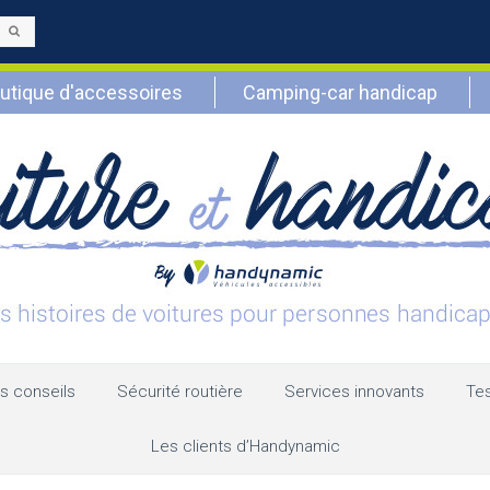
Envoyer
utique d'accessoires
Camping-car handicap
s conseils
Sécurité routière
Services innovants
Tes
Les clients d’Handynamic