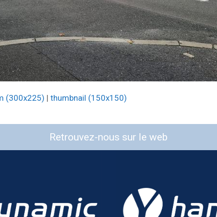
m (300x225)
|
thumbnail (150x150)
Retrouvez-nous sur le web