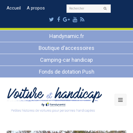
Rechercher
Accueil
A propos
Envoyer
Twitter
Facebook
Google
Youtube
RSS
Plus
Handynamic.fr
Boutique d'accessoires
Camping-car handicap
Fonds de dotation Push