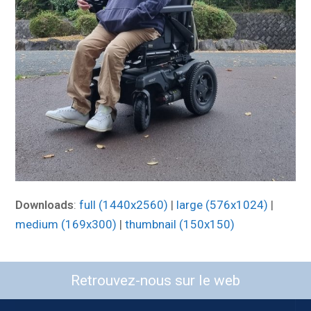
Downloads
:
full (1440x2560)
|
large (576x1024)
|
medium (169x300)
|
thumbnail (150x150)
Retrouvez-nous sur le web